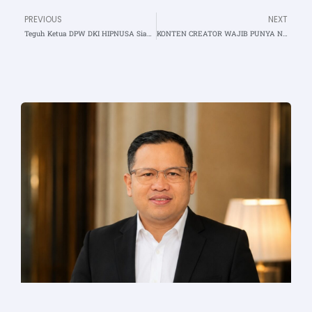
PREVIOUS
NEXT
Prev
N
Teguh Ketua DPW DKI HIPNUSA Siap Perkuat Dukungan bagi Anggota dalam Silaturahmi DPP
KONTEN CREATOR WAJIB PUNYA NIB : Langkah Penting Menuju Profesionalisme Digital