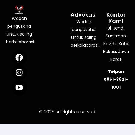
Advokasi
Kantor
Wadah
Kami
Wadah
pengusaha
Jl. Jend.
pengusaha
untuk saling
Sudirman
untuk saling
berkolaborasi.
Kav.32, Kota
berkolaborasi.
Bekasi, Jawa
F
I
Y
a
n
o
Barat
c
s
u
Telpon
e
t
t
0851-3621-
b
a
u
1001
o
g
b
o
r
e
k
a
© 2025. All rights reserved.
m