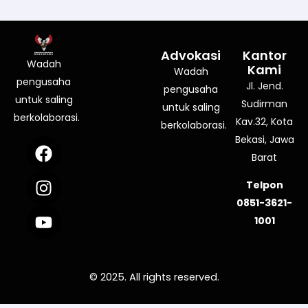
Advokasi
Kantor
Wadah
Kami
Wadah
pengusaha
Jl. Jend.
pengusaha
untuk saling
Sudirman
untuk saling
berkolaborasi.
Kav.32, Kota
berkolaborasi.
Bekasi, Jawa
F
I
Y
a
n
o
Barat
c
s
u
Telpon
e
t
t
0851-3621-
b
a
u
1001
o
g
b
o
r
e
k
a
© 2025. All rights reserved.
m