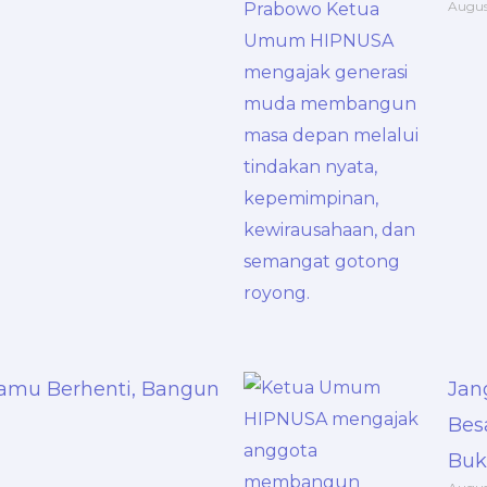
Augus
amu Berhenti, Bangun
Jan
Bes
Buk