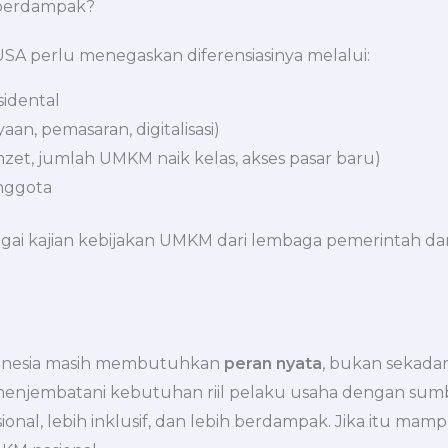
 berdampak?
USA perlu menegaskan diferensiasinya melalui:
idental
an, pemasaran, digitalisasi)
zet, jumlah UMKM naik kelas, akses pasar baru)
anggota
agai kajian kebijakan UMKM dari lembaga pemerintah d
donesia masih membutuhkan
peran nyata
, bukan sekada
njembatani kebutuhan riil pelaku usaha dengan sumbe
ional, lebih inklusif, dan lebih berdampak. Jika itu m