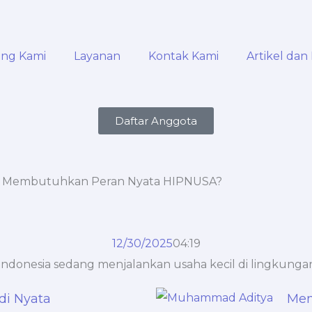
ang Kami
Layanan
Kontak Kami
Artikel dan 
Daftar Anggota
sih Membutuhkan Peran Nyata HIPNUSA?
12/30/2025
04:19
di Nyata
Mem