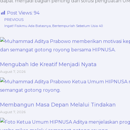
dapat menjadi bagian penting dari solusi penguatan UM
Post Views:
94
PREVIOUS
Prev
Ingat! Fisikmu Ada Batasnya, Bertempurlah Sebelum Usia 40
Mengubah Ide Kreatif Menjadi Nyata
August 7, 2026
Membangun Masa Depan Melalui Tindakan
August 7, 2026