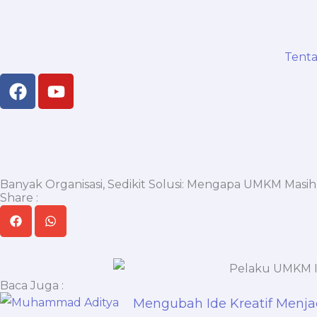
Skip
to
content
Tent
F
Y
a
o
c
u
e
t
b
u
o
b
o
e
Banyak Organisasi, Sedikit Solusi: Mengapa UMKM Ma
Share :
k
Baca Juga :
Mengubah Ide Kreatif Menja