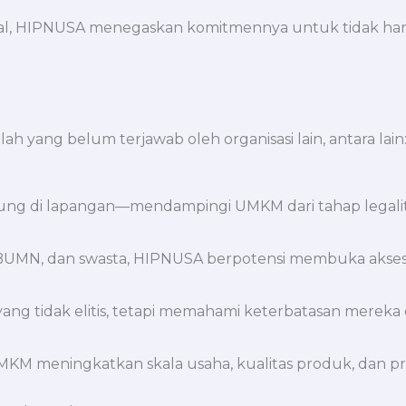
l, HIPNUSA menegaskan komitmennya untuk tidak hanya m
h yang belum terjawab oleh organisasi lain, antara lain
sung di lapangan—mendampingi UMKM dari tahap legalit
 BUMN, dan swasta, HIPNUSA berpotensi membuka akses 
ng tidak elitis, tetapi memahami keterbatasan merek
KM meningkatkan skala usaha, kualitas produk, dan p