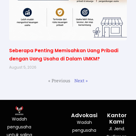
Seberapa Penting Memisahkan Uang Pribadi
dengan Uang Usaha di Dalam UMKM?
August 5, 2026
« Previous
Next »
Advokasi
Kantor
Wadah
Kami
Wadah
pengusaha
Jl. Jend.
pengusaha
untuk saling