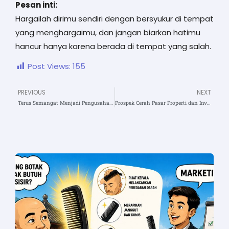
Pesan inti:
Hargailah dirimu sendiri dengan bersyukur di tempat
yang menghargaimu, dan jangan biarkan hatimu
hancur hanya karena berada di tempat yang salah.
Post Views:
155
PREVIOUS
NEXT
Prev
N
Terus Semangat Menjadi Pengusaha Properti di Tengah Kondisi Ekonomi Saat Ini
Prospek Cerah Pasar Properti dan Investasi di Kabupaten Indramayu