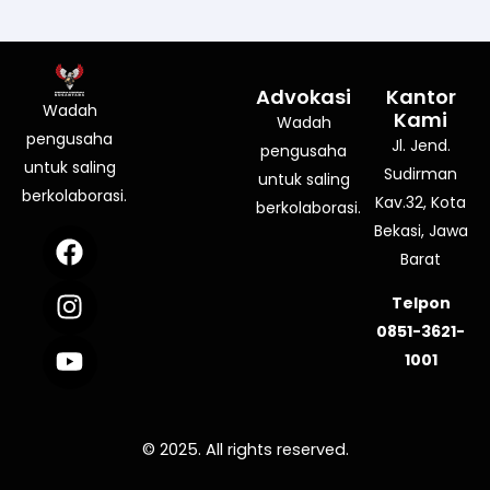
Advokasi
Kantor
Wadah
Kami
Wadah
pengusaha
Jl. Jend.
pengusaha
untuk saling
Sudirman
untuk saling
berkolaborasi.
Kav.32, Kota
berkolaborasi.
Bekasi, Jawa
F
I
Y
a
n
o
Barat
c
s
u
Telpon
e
t
t
0851-3621-
b
a
u
1001
o
g
b
o
r
e
k
a
© 2025. All rights reserved.
m