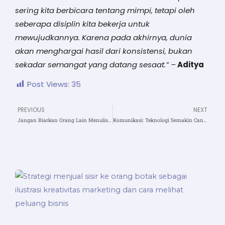
sering kita berbicara tentang mimpi, tetapi oleh
seberapa disiplin kita bekerja untuk
mewujudkannya. Karena pada akhirnya, dunia
akan menghargai hasil dari konsistensi, bukan
sekadar semangat yang datang sesaat.” –
Aditya
Post Views:
35
PREVIOUS
NEXT
Prev
N
Jangan Biarkan Orang Lain Menulis Takdir Hidup Anda
Komunikasi: Teknologi Semakin Canggih, Mengapa Adab Semakin Hilang?