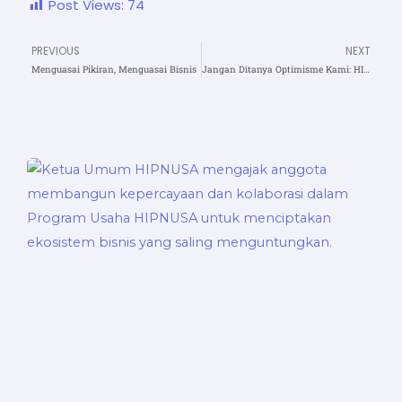
Post Views:
74
PREVIOUS
NEXT
Prev
N
Menguasai Pikiran, Menguasai Bisnis
Jangan Ditanya Optimisme Kami: HIPNUSA 100% untuk UMKM Nusantara