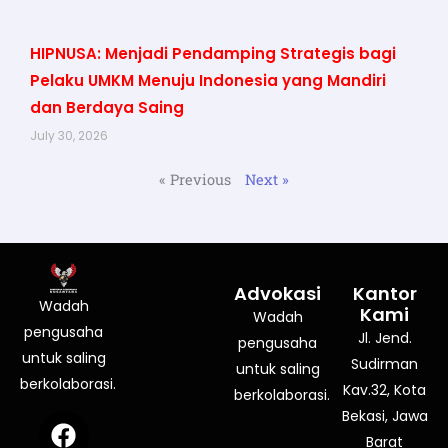
HIPNUSA: Menjadi Pendamping Strategis bagi
Pelaku UMKM Menuju Indonesia yang Mandiri
dan Berdaya Saing
July 30, 2026
« Previous
Next »
Advokasi
Kantor
Wadah
Kami
Wadah
pengusaha
Jl. Jend.
pengusaha
untuk saling
Sudirman
untuk saling
berkolaborasi.
Kav.32, Kota
berkolaborasi.
Bekasi, Jawa
F
I
Y
a
n
o
Barat