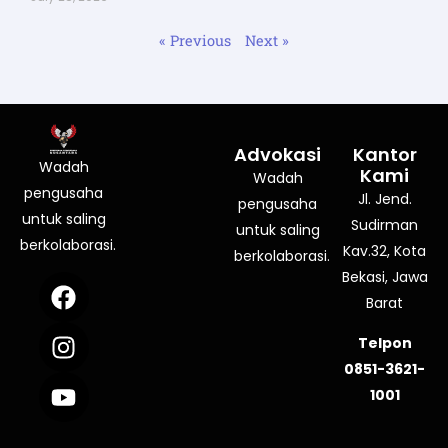
« Previous
Next »
Advokasi
Kantor
Wadah
Kami
Wadah
pengusaha
Jl. Jend.
pengusaha
untuk saling
Sudirman
untuk saling
berkolaborasi.
Kav.32, Kota
berkolaborasi.
Bekasi, Jawa
F
I
Y
a
n
o
Barat
c
s
u
Telpon
e
t
t
0851-3621-
b
a
u
1001
o
g
b
o
r
e