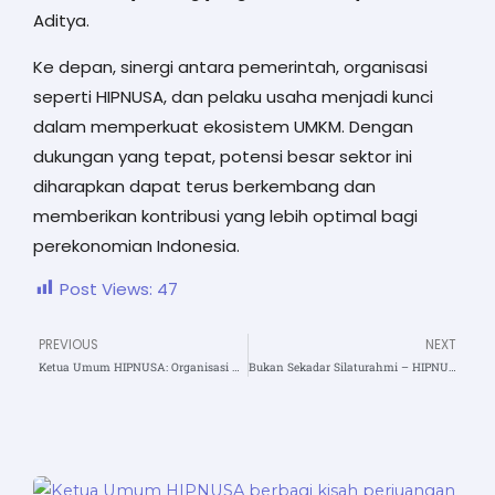
Aditya.
Ke depan, sinergi antara pemerintah, organisasi
seperti HIPNUSA, dan pelaku usaha menjadi kunci
dalam memperkuat ekosistem UMKM. Dengan
dukungan yang tepat, potensi besar sektor ini
diharapkan dapat terus berkembang dan
memberikan kontribusi yang lebih optimal bagi
perekonomian Indonesia.
Post Views:
47
PREVIOUS
NEXT
Prev
N
Ketua Umum HIPNUSA: Organisasi Bukan untuk Ego Pribadi, Tapi untuk Kepentingan Publik
Bukan Sekadar Silaturahmi – HIPNUSA Siapkan Kolaborasi Besar Lewat Program Usaha Gotong Royong