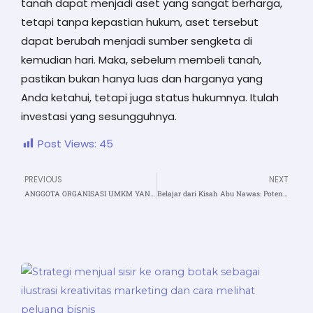
tanah dapat menjadi aset yang sangat berharga,
tetapi tanpa kepastian hukum, aset tersebut
dapat berubah menjadi sumber sengketa di
kemudian hari. Maka, sebelum membeli tanah,
pastikan bukan hanya luas dan harganya yang
Anda ketahui, tetapi juga status hukumnya. Itulah
investasi yang sesungguhnya.
Post Views:
45
PREVIOUS
NEXT
Prev
N
ANGGOTA ORGANISASI UMKM YANG KOMPAK , MELAHIRKAN ORGANISASI YANG KUAT
Belajar dari Kisah Abu Nawas: Potensi Besar Muncul Saat Terdesak