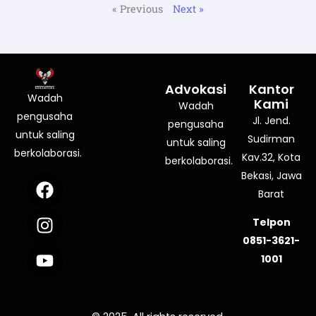
« Previous
Next »
Advokasi
Kantor
Wadah
Kami
Wadah
pengusaha
Jl. Jend.
pengusaha
untuk saling
Sudirman
untuk saling
berkolaborasi.
Kav.32, Kota
berkolaborasi.
Bekasi, Jawa
F
I
Y
a
n
o
Barat
c
s
u
Telpon
e
t
t
0851-3621-
b
a
u
1001
o
g
b
o
r
e
k
a