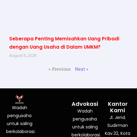
Seberapa Penting Memisahkan Uang Pribadi
dengan Uang Usaha di Dalam UMKM?
August 5, 2026
« Previous
Next »
Advokasi
Kantor
Wadah
Kami
Wadah
pengusaha
Jl. Jend.
pengusaha
untuk saling
Sudirman
untuk saling
berkolaborasi.
Kav.32, Kota
berkolaborasi.