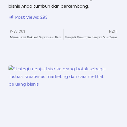
bisnis Anda tumbuh dan berkembang.
Post Views:
293
PREVIOUS
NEXT
Prev
N
Memahami Hakikat Organisasi: Dari Loyalitas Buta hingga Lahirnya Negara
Menjadi Pemimpin dengan Visi Besar