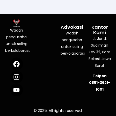
Advokasi
Kantor
Wadah
Kami
Wadah
pengusaha
Jl. Jend.
pengusaha
untuk saling
Sudirman
untuk saling
berkolaborasi.
Kav.32, Kota
berkolaborasi.
Bekasi, Jawa
F
I
Y
a
n
o
Barat
c
s
u
Telpon
e
t
t
0851-3621-
b
a
u
1001
o
g
b
o
r
e
k
a
© 2025. All rights reserved.
m