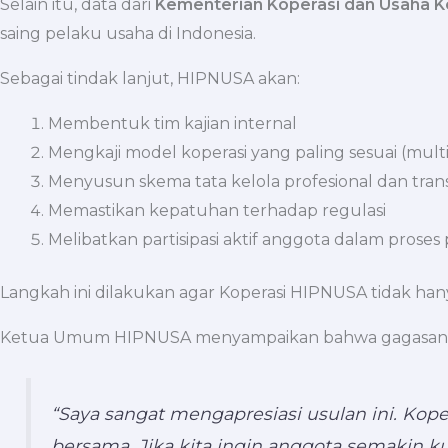
Selain itu, data dari
Kementerian Koperasi dan Usaha K
saing pelaku usaha di Indonesia.
Sebagai tindak lanjut, HIPNUSA akan:
Membentuk tim kajian internal
Mengkaji model koperasi yang paling sesuai (multi
Menyusun skema tata kelola profesional dan tran
Memastikan kepatuhan terhadap regulasi
Melibatkan partisipasi aktif anggota dalam prose
Langkah ini dilakukan agar Koperasi HIPNUSA tidak hany
Ketua Umum HIPNUSA menyampaikan bahwa gagasan ini 
“Saya sangat mengapresiasi usulan ini. K
bersama. Jika kita ingin anggota semakin 