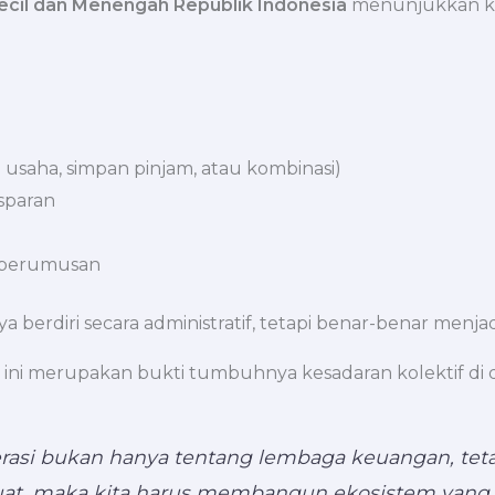
ecil dan Menengah Republik Indonesia
menunjukkan ko
 usaha, simpan pinjam, atau kombinasi)
sparan
s perumusan
a berdiri secara administratif, tetapi benar-benar menj
merupakan bukti tumbuhnya kesadaran kolektif di da
operasi bukan hanya tentang lembaga keuangan, 
kuat, maka kita harus membangun ekosistem yang 