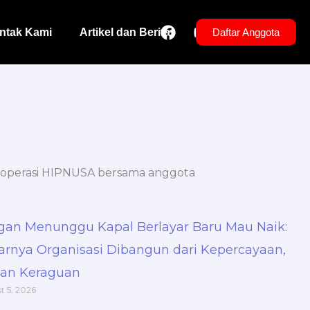
F
Y
ntak Kami
Artikel dan Berita
Daftar Anggota
a
o
c
u
e
t
b
u
o
b
o
e
k
gan Menunggu Kapal Berlayar Baru Mau Naik:
arnya Organisasi Dibangun dari Kepercayaan,
an Keraguan
t 5, 2026