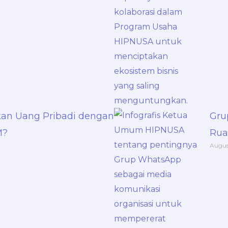
an Uang Pribadi dengan
Gru
M?
Rua
Augus