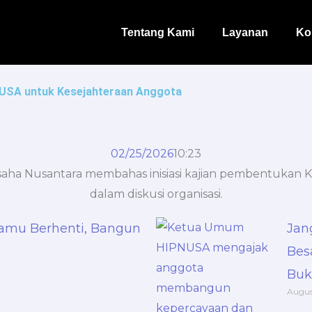
Tentang Kami
Layanan
Ko
PNUSA untuk Kesejahteraan Anggota
02/25/2026
10:23
amu Berhenti, Bangun
Jan
Bes
Buk
Augus