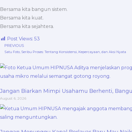
Bersama kita bangun sistem.
Bersama kita kuat.
Bersama kita sejahtera.
Post Views:
53
PREVIOUS
Prev
Satu Foto, Seribu Proses: Tentang Konsistensi, Kepercayaan, dan Aksi Nyata
Jangan Biarkan Mimpi Usahamu Berhenti, Ban
August 6, 2026
Jangan Menunggu Kapal Berlayar Baru Mau Naik: