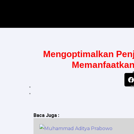
Skip
to
content
Mengoptimalkan Penj
Memanfaatkan 
0
Baca Juga :