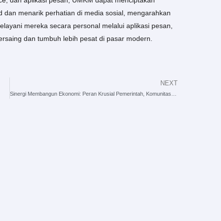
ce, dan aplikasi pesan, UMKM dapat menciptakan
d dan menarik perhatian di media sosial, mengarahkan
elayani mereka secara personal melalui aplikasi pesan,
rsaing dan tumbuh lebih pesat di pasar modern.
NEXT
Next
Sinergi Membangun Ekonomi: Peran Krusial Pemerintah, Komunitas, dan Inkubator dalam Perkembangan UMKM