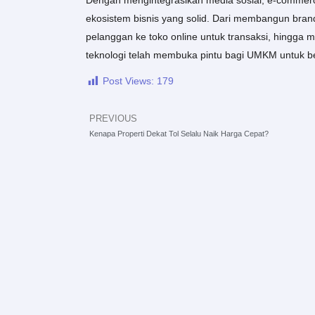
Dengan mengintegrasikan media sosial, e-commer
ekosistem bisnis yang solid. Dari membangun bran
pelanggan ke toko online untuk transaksi, hingga m
teknologi telah membuka pintu bagi UMKM untuk be
Post Views:
179
PREVIOUS
Prev
Kenapa Properti Dekat Tol Selalu Naik Harga Cepat?