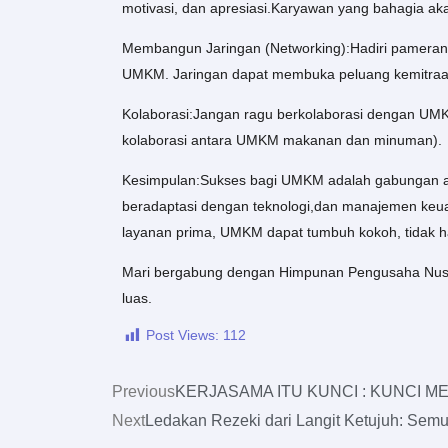
motivasi, dan apresiasi.Karyawan yang bahagia ak
Membangun Jaringan (Networking):Hadiri pameran,
UMKM. Jaringan dapat membuka peluang kemitraa
Kolaborasi:Jangan ragu berkolaborasi dengan UMKM
kolaborasi antara UMKM makanan dan minuman).
Kesimpulan:Sukses bagi UMKM adalah gabungan an
beradaptasi dengan teknologi,dan manajemen keua
layanan prima, UMKM dapat tumbuh kokoh, tidak ha
Mari bergabung dengan Himpunan Pengusaha Nus
luas.
Post Views:
112
Prev
Previous
KERJASAMA ITU KUNCI : KUNCI 
Next
Ledakan Rezeki dari Langit Ketujuh: Semu