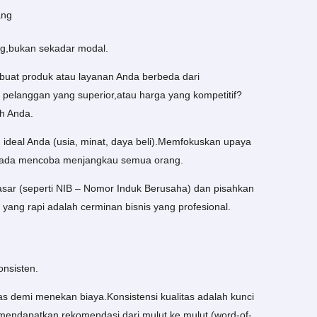
ang
g,bukan sekadar modal.
mbuat produk atau layanan Anda berbeda dari
 pelanggan yang superior,atau harga yang kompetitif?
ih Anda.
 ideal Anda (usia, minat, daya beli).Memfokuskan upaya
ripada mencoba menjangkau semua orang.
dasar (seperti NIB – Nomor Induk Berusaha) dan pisahkan
 yang rapi adalah cerminan bisnis yang profesional.
onsisten.
s demi menekan biaya.Konsistensi kualitas adalah kunci
mendapatkan rekomendasi dari mulut ke mulut (word-of-