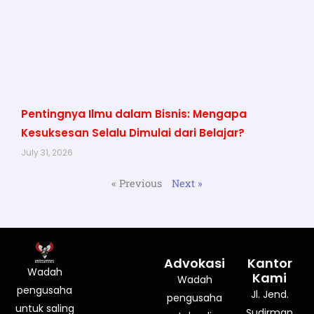
Pentingnya Ilmu dalam Bisnis: Mengapa
Kesuksesan Selalu Dimulai dari Belajar?
July 31, 2026
« Previous
Next »
Advokasi
Kantor
Wadah
Kami
Wadah
pengusaha
Jl. Jend.
pengusaha
untuk saling
Sudirman