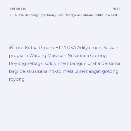
PREVIOUS
NEXT
Prev
N
HIPNUSA Gandeng Elpro Group Dorong UMKM Naik Kelas melalui Program Inkubasi dan Gotong Royong
Maraja Al-Bahrain: Ketika Dua Lautan Ilmu Melahirkan Peradaban