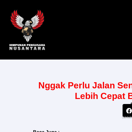
Skip
to
content
Nggak Perlu Jalan Se
Lebih Cepat
02/12