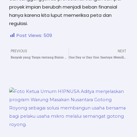
proyek impian berubah menjadi beban finansial
hanya karena kita luput memeriksa peta dan
regulasi.
Post Views:
509
PREVIOUS
NEXT
Prev
N
Banyak yang Tanya tentang Bisnis Developer Properti: Bagaimana Caranya Menjadi Developer dengan Mekanisme KSO?
One Day or Day One: Saatnya Memilih Jalan yang Menentukan Masa Depan