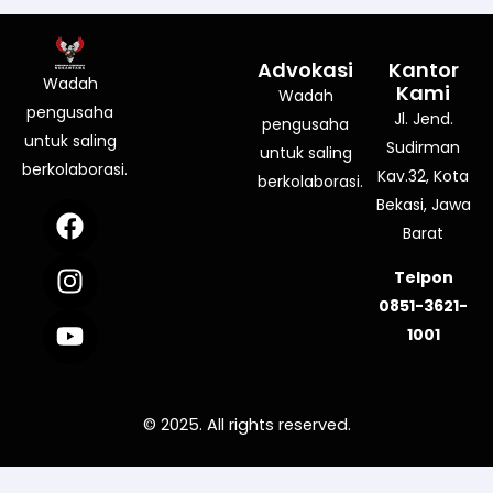
Advokasi
Kantor
Wadah
Kami
Wadah
pengusaha
Jl. Jend.
pengusaha
untuk saling
Sudirman
untuk saling
berkolaborasi.
Kav.32, Kota
berkolaborasi.
Bekasi, Jawa
F
I
Y
a
n
o
Barat
c
s
u
Telpon
e
t
t
0851-3621-
b
a
u
1001
o
g
b
o
r
e
k
a
© 2025. All rights reserved.
m