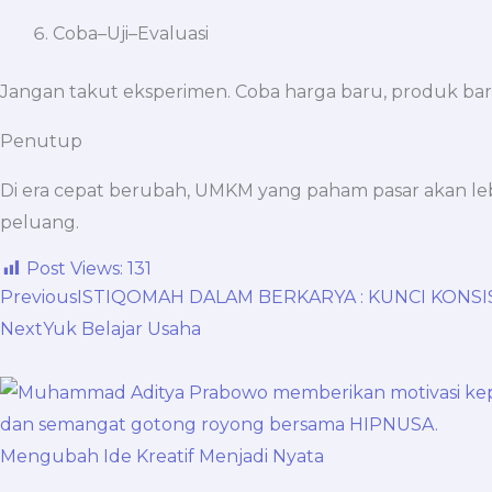
Coba–Uji–Evaluasi
Jangan takut eksperimen. Coba harga baru, produk baru
Penutup
Di era cepat berubah, UMKM yang paham pasar akan le
peluang.
Post Views:
131
Prev
Next
Previous
ISTIQOMAH DALAM BERKARYA : KUNCI KONS
Next
Yuk Belajar Usaha
Mengubah Ide Kreatif Menjadi Nyata