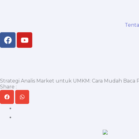
Skip
to
content
Tent
F
Y
a
o
c
u
e
t
b
u
o
b
o
e
Strategi Analis Market untuk UMKM: Cara Mudah Baca
Share :
k