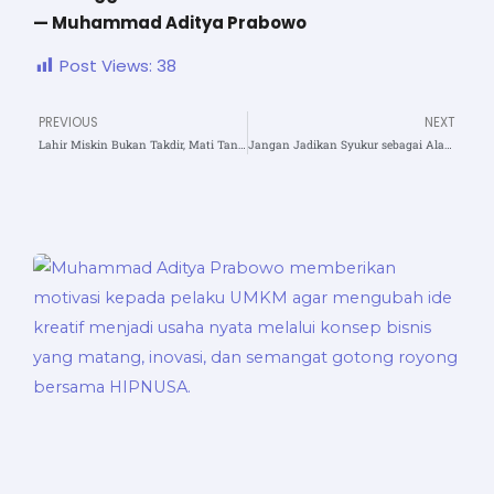
— Muhammad Aditya Prabowo
Post Views:
38
PREVIOUS
NEXT
Prev
N
Lahir Miskin Bukan Takdir, Mati Tanpa Perjuangan Adalah Pilihan
Jangan Jadikan Syukur sebagai Alasan Berhenti Berjuang