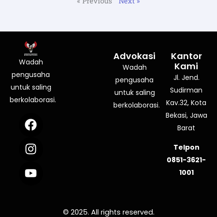
« Previous
Next »
Advokasi
Kantor
Wadah
Kami
Wadah
pengusaha
Jl. Jend.
pengusaha
untuk saling
Sudirman
untuk saling
berkolaborasi.
Kav.32, Kota
berkolaborasi.
Bekasi, Jawa
F
I
Y
a
n
o
Barat
c
s
u
Telpon
e
t
t
0851-3621-
b
a
u
1001
o
g
b
o
r
e
k
a
© 2025. All rights reserved.
m