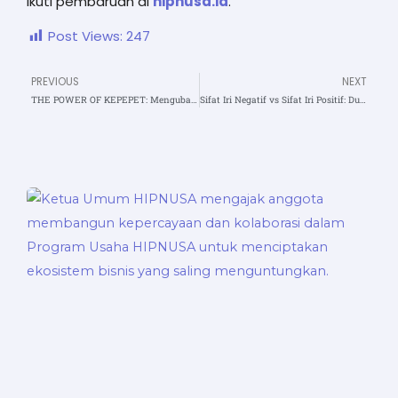
ikuti pembaruan di
hipnusa.id
.
Post Views:
247
PREVIOUS
NEXT
Prev
N
THE POWER OF KEPEPET: Mengubah Tekanan Jadi Terobosan Hidup
Sifat Iri Negatif vs Sifat Iri Positif: Dua Sisi dari Satu Rasa