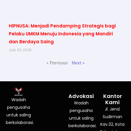
HIPNUSA: Menjadi Pendamping Strategis bagi
Pelaku UMKM Menuju Indonesia yang Mandiri
dan Berdaya Saing
July 30, 2026
« Previous
Next »
Advokasi
Kantor
Wadah
Kami
Wadah
pengusaha
Jl. Jend.
pengusaha
untuk saling
Sudirman
untuk saling
berkolaborasi.
Kav.32, Kota
berkolaborasi.