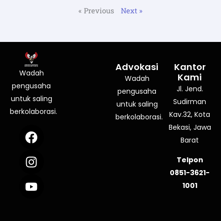
« Previous
Next »
Advokasi
Kantor
Wadah
Kami
Wadah
pengusaha
Jl. Jend.
pengusaha
untuk saling
Sudirman
untuk saling
berkolaborasi.
Kav.32, Kota
berkolaborasi.
Bekasi, Jawa
F
I
Y
a
n
o
Barat
c
s
u
Telpon
e
t
t
0851-3621-
b
a
u
1001
o
g
b
o
r
e
k
a