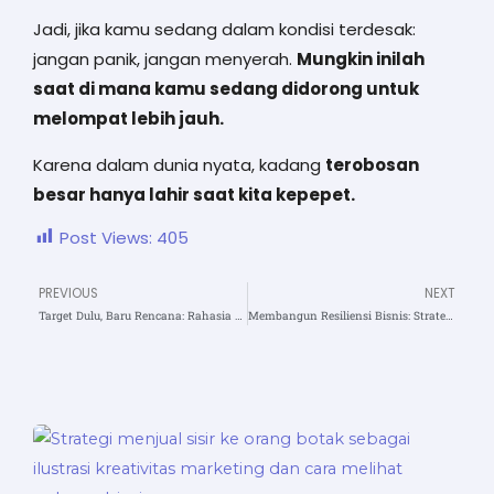
Jadi, jika kamu sedang dalam kondisi terdesak:
jangan panik, jangan menyerah.
Mungkin inilah
saat di mana kamu sedang didorong untuk
melompat lebih jauh.
Karena dalam dunia nyata, kadang
terobosan
besar hanya lahir saat kita kepepet.
Post Views:
405
PREVIOUS
NEXT
Prev
N
Target Dulu, Baru Rencana: Rahasia Mengubah Mimpi Jadi Nyata
Membangun Resiliensi Bisnis: Strategi Adaptasi Pengusaha Nusantara di Era Penuh Perubahan