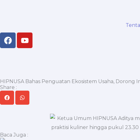
Skip
to
content
Tent
F
Y
a
o
c
u
e
t
b
u
o
b
o
e
HIPNUSA Bahas Penguatan Ekosistem Usaha, Dorong In
Share :
k
Baca Juga :