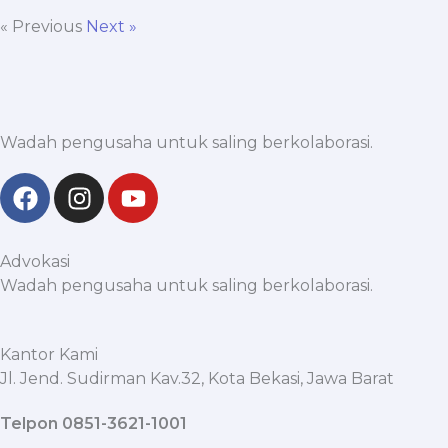
« Previous
Next »
Wadah pengusaha untuk saling berkolaborasi.
F
I
Y
a
n
o
c
s
u
e
t
t
Advokasi
b
a
u
Wadah pengusaha untuk saling berkolaborasi.
o
g
b
o
r
e
k
a
Kantor Kami
Jl. Jend. Sudirman Kav.32, Kota Bekasi, Jawa Barat
m
Telpon 0851-3621-1001