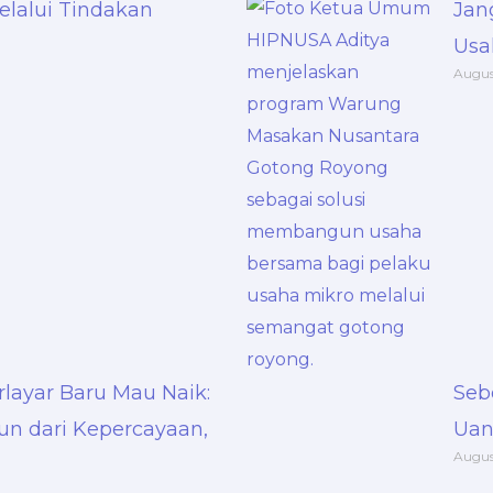
alui Tindakan
Jan
Usa
Augus
layar Baru Mau Naik:
Seb
un dari Kepercayaan,
Uan
Augus