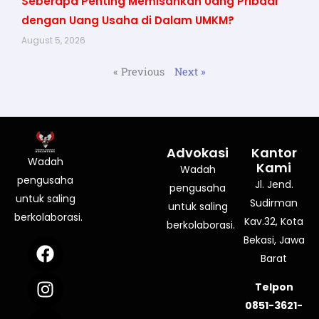
Seberapa Penting Memisahkan Uang Pribadi
dengan Uang Usaha di Dalam UMKM?
August 5, 2026
« Previous
Next »
Advokasi
Kantor
Wadah
Kami
Wadah
pengusaha
Jl. Jend.
pengusaha
untuk saling
Sudirman
untuk saling
berkolaborasi.
Kav.32, Kota
berkolaborasi.
Bekasi, Jawa
F
I
Y
a
n
o
Barat
c
s
u
Telpon
e
t
t
0851-3621-
b
a
u