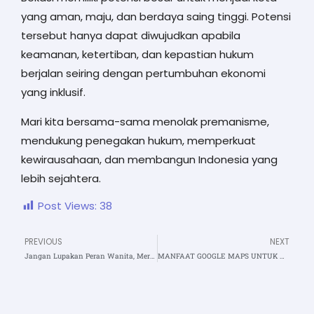
yang aman, maju, dan berdaya saing tinggi. Potensi
tersebut hanya dapat diwujudkan apabila
keamanan, ketertiban, dan kepastian hukum
berjalan seiring dengan pertumbuhan ekonomi
yang inklusif.
Mari kita bersama-sama menolak premanisme,
mendukung penegakan hukum, memperkuat
kewirausahaan, dan membangun Indonesia yang
lebih sejahtera.
Post Views:
38
PREVIOUS
NEXT
Prev
N
Jangan Lupakan Peran Wanita, Mereka adalah Tiang Tegaknya Negara
MANFAAT GOOGLE MAPS UNTUK USAHA UMKM