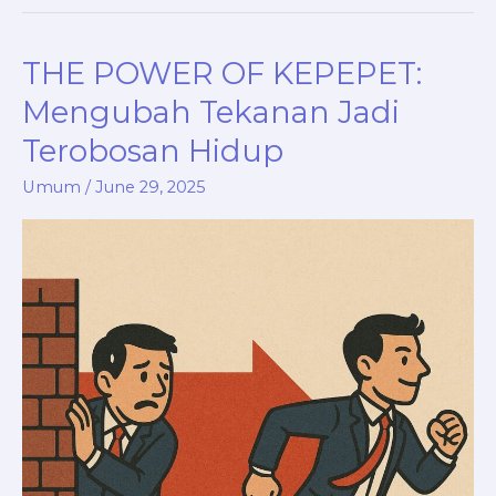
THE POWER OF KEPEPET:
THE
POWER
Mengubah Tekanan Jadi
OF
Terobosan Hidup
KEPEPET:
Mengubah
Umum
/
June 29, 2025
Tekanan
Jadi
Terobosan
Hidup