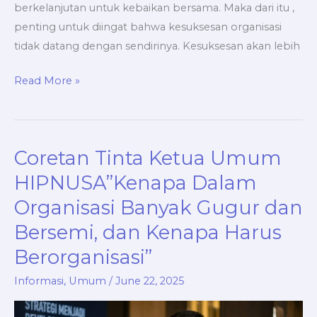
berkelanjutan untuk kebaikan bersama. Maka dari itu ,
penting untuk diingat bahwa kesuksesan organisasi
tidak datang dengan sendirinya. Kesuksesan akan lebih
Read More »
Coretan Tinta Ketua Umum
Coretan
Tinta
HIPNUSA”Kenapa Dalam
Ketua
Organisasi Banyak Gugur dan
Umum
Bersemi, dan Kenapa Harus
HIPNUSA”Kenapa
Dalam
Berorganisasi”
Organisasi
Informasi
,
Umum
/
June 22, 2025
Banyak
Gugur