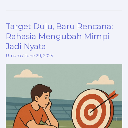
Target Dulu, Baru Rencana:
Target
Dulu,
Rahasia Mengubah Mimpi
Baru
Jadi Nyata
Rencana:
Rahasia
Umum
/
June 29, 2025
Mengubah
Mimpi
Jadi
Nyata