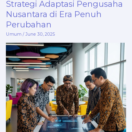
Strategi Adaptasi Pengusaha
Bisnis:
Nusantara di Era Penuh
Strategi
Perubahan
Adaptasi
Pengusaha
Umum
/
June 30, 2025
Nusantara
di
Era
Penuh
Perubahan