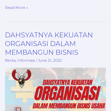
Read More »
DAHSYATNYA KEKUATAN
DAHSYATNYA
KEKUATAN
ORGANISASI DALAM
ORGANISASI
MEMBANGUN BISNIS
DALAM
MEMBANGUN
Berita
,
Informasi
/
June 21, 2025
BISNIS