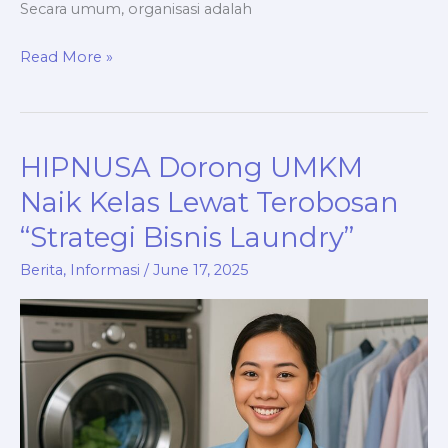
Secara umum, organisasi adalah
Read More »
HIPNUSA Dorong UMKM
HIPNUSA
Dorong
Naik Kelas Lewat Terobosan
UMKM
“Strategi Bisnis Laundry”
Naik
Kelas
Berita
,
Informasi
/
June 17, 2025
Lewat
Terobosan
“Strategi
Bisnis
Laundry”