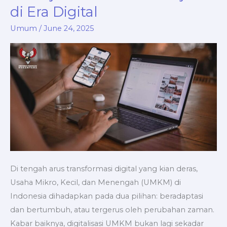
Jembatan
di Era Digital
Menuju
Sukses
Umum
/
June 24, 2025
Berkelanjutan
di
Era
Digital
Di tengah arus transformasi digital yang kian deras,
Usaha Mikro, Kecil, dan Menengah (UMKM) di
Indonesia dihadapkan pada dua pilihan: beradaptasi
dan bertumbuh, atau tergerus oleh perubahan zaman.
Kabar baiknya, digitalisasi UMKM bukan lagi sekadar