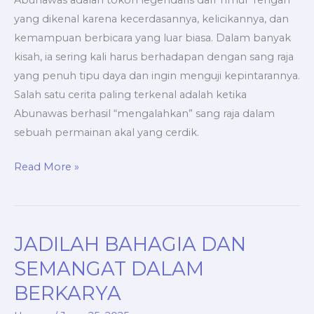
Abunawas adalah tokoh legendaris dari Timur Tengah
yang dikenal karena kecerdasannya, kelicikannya, dan
kemampuan berbicara yang luar biasa. Dalam banyak
kisah, ia sering kali harus berhadapan dengan sang raja
yang penuh tipu daya dan ingin menguji kepintarannya.
Salah satu cerita paling terkenal adalah ketika
Abunawas berhasil “mengalahkan” sang raja dalam
sebuah permainan akal yang cerdik.
Read More »
JADILAH BAHAGIA DAN
JADILAH
BAHAGIA
SEMANGAT DALAM
DAN
BERKARYA
SEMANGAT