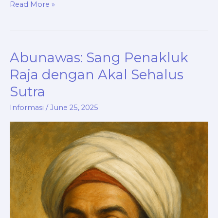
Read More »
Abunawas: Sang Penakluk
Abunawas:
Sang
Raja dengan Akal Sehalus
Penakluk
Sutra
Raja
dengan
Informasi
/
June 25, 2025
Akal
Sehalus
Sutra